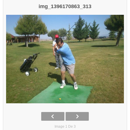
img_1396170863_313
Image 1 De 3