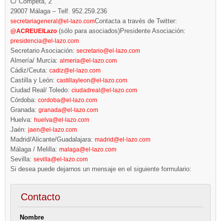
C/ Cómpeta, 2
29007 Málaga – Telf. 952.259.236
Contacta a través de Twitter:
secretariageneral@el-lazo.com
(sólo para asociados)Presidente Asociación:
@ACREUElLazo
presidencia@el-lazo.com
Secretario Asociación:
secretario@el-lazo.com
Almería/ Murcia:
almeria@el-lazo.com
Cádiz/Ceuta:
cadiz@el-lazo.com
Castilla y León:
castillayleon@el-lazo.com
Ciudad Real/ Toledo:
ciudadreal@el-lazo.com
Córdoba:
cordoba@el-lazo.com
Granada:
granada@el-lazo.com
Huelva:
huelva@el-lazo.com
Jaén:
jaen@el-lazo.com
Madrid/Alicante/Guadalajara:
madrid@el-lazo.com
Málaga / Melilla:
malaga@el-lazo.com
Sevilla:
sevilla@el-lazo.com
Si desea puede dejarnos un mensaje en el siguiente formulario:
Contacto
Nombre